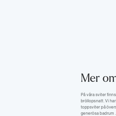
Mer om
På våra sviter finn
bröllopsnatt. Vi ha
toppsviter på över
generösa badrum .