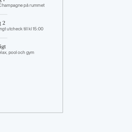
p, Champagne på rummet
 2
ngt utcheck till kl 15:00
igt
 relax, pool och gym