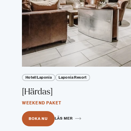
Hotell Laponia
Laponia Resort
[Härdas]
WEEKEND PAKET
LÄS MER
BOKA NU