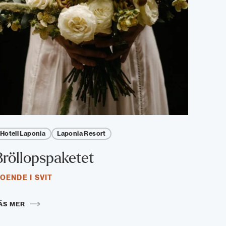
Hotell Laponia
Laponia Resort
Bröllopspaketet
OENDE I SVIT
ÄS MER