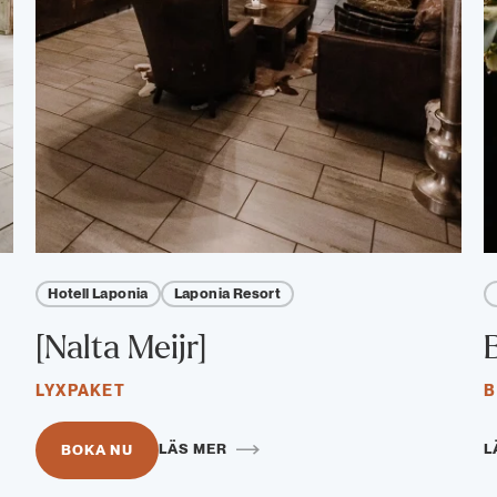
Hotell Laponia
Laponia Resort
[Nalta Meijr]
LYXPAKET
B
LÄS MER
L
BOKA NU