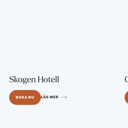
Skogen Hotell
LÄS MER
BOKA NU