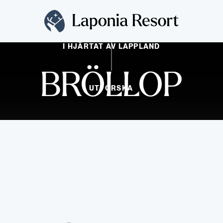
I HJÄRTAT AV LAPPLAND
SCROLLA NER FÖR ATT
BRÖLLOP
UTFORSKA