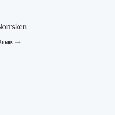
Norrsken
ÄS MER