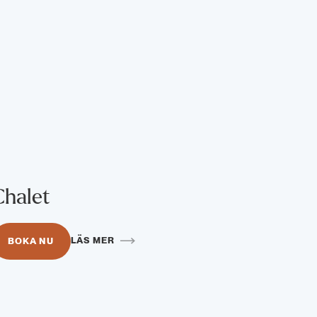
Chalet
LÄS MER
BOKA NU