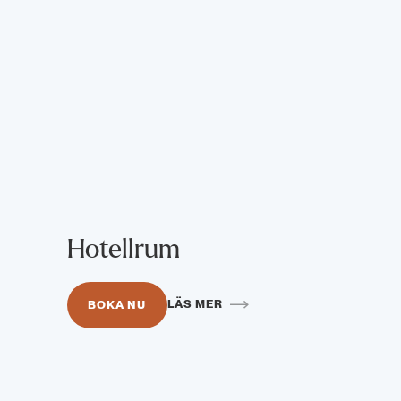
Hotellrum
LÄS MER
BOKA NU