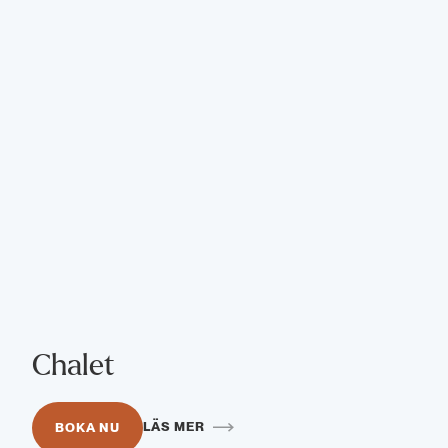
Chalet
LÄS MER
BOKA NU